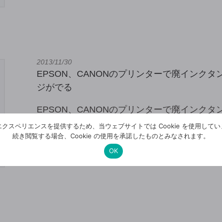
2013/11/30
EPSON、CANONのプリンターで廃インク
ジがでる
EPSON、CANONのプリンターで廃インク
ジがでるようになったという問合せをいただ
クスペリエンスを提供するため、当ウェブサイトでは Cookie を使用して
な対応になるのか？ まず、廃インクタンクは
続き閲覧する場合、Cookie の使用を承諾したものとみなされます。
[…]
OK