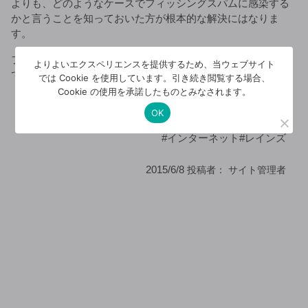
よりも、どのようなケースでフィッシングスパムに感染する
かと言うことを知っておいた方が根本的な解決にはなりま
す。
フィッシングスパムにやられてしまうパターンを今度掲載し
よりよいエクスペリエンスを提供するため、当ウェブサイト
ておきます。
では Cookie を使用しています。引き続き閲覧する場合、
Cookie の使用を承諾したものとみなされます。
OK
インターネット接続関連
Posted in：
#インターネット
#レインズ
2015/6/8
投稿者：
サイト管理者